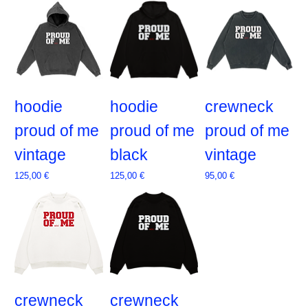
hoodie
hoodie
crewneck
proud of me
proud of me
proud of me
vintage
black
vintage
Prix
Prix
Prix
125,00 €
125,00 €
95,00 €
crewneck
crewneck