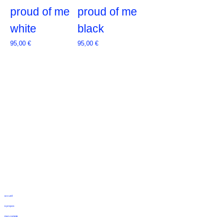
proud of me
proud of me
white
black
Prix
Prix
95,00 €
95,00 €
accueil
à propos
mon compte