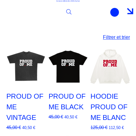
livraison offerte dès 200€ d'achat
Filtrer et trier
PROUD OF
PROUD OF
HOODIE
ME
ME BLACK
PROUD OF
VINTAGE
Prix original
Prix promotionnel
ME BLANC
45,00 €
40,50 €
Prix original
Prix promotionnel
Prix original
Prix promotionn
45,00 €
125,00 €
40,50 €
112,50 €