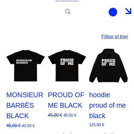
livraison offerte dès 200€ d'achat
Filtrer et trier
MONSIEUR
PROUD OF
hoodie
BARBÈS
ME BLACK
proud of me
BLACK
Prix original
Prix promotionnel
black
45,00 €
40,50 €
Prix original
Prix promotionnel
Prix
125,00 €
45,00 €
40,50 €