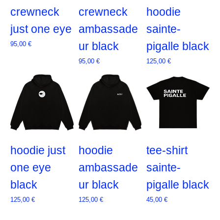
crewneck
crewneck
hoodie
just one eye
ambassade
sainte-
Prix
ur black
pigalle black
95,00 €
Prix
Prix
95,00 €
125,00 €
hoodie just
hoodie
tee-shirt
one eye
ambassade
sainte-
black
ur black
pigalle black
Prix
Prix
Prix
125,00 €
125,00 €
45,00 €