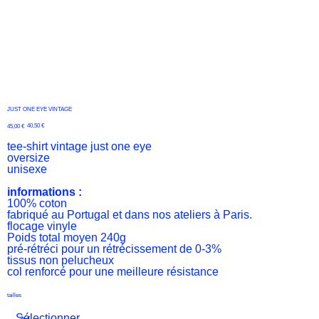
JUST ONE EYE VINTAGE
Prix
Prix
40,50 €
45,00 €
d’origine
promotionnel
tee-shirt vintage just one eye
oversize
unisexe
informations :
100% coton
fabriqué au Portugal et dans nos ateliers à Paris.
flocage vinyle
Poids total moyen 240g
pré-rétréci pour un rétrécissement de 0-3%
tissus non pelucheux
col renforcé pour une meilleure résistance
tailles