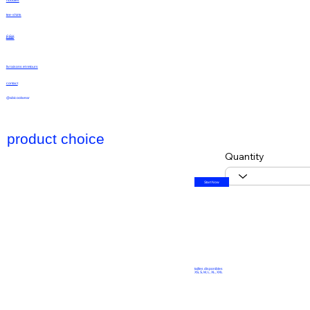
hoodies
tee-shirts
CGV
CGU
livraisons et retours
contact
@abicoolwear
product choice
Quantity
Start Now
tailles disponibles
XS, S, M, L, XL, XXL